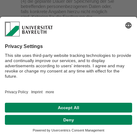
(4) die geplante Dauer der Speicherung der Sie
betreffenden personenbezogenen Daten oder,
falls konkrete Angaben hierzu nicht möglich
sind, Kriterien für die Festlegung der
Speicherdauer;
(5) das Bestehen eines Rechts auf Berichtigung
oder Löschung der Sie betreffenden
personenbezogenen Daten, eines Rechts auf
Einschränkung der Verarbeitung durch den
Verantwortlichen oder eines
Widerspruchsrechts gegen diese Verarbeitung;
(6) das Bestehen eines Beschwerderechts bei
einer Aufsichtsbehörde;
(7) alle verfügbaren Informationen über die
Herkunft der Daten, wenn die
personenbezogenen Daten nicht bei der
betroffenen Person erhoben werden;
(8) das Bestehen einer automatisierten
Entscheidungsfindung einschließlich Profiling
gemäß Art. 22 Abs. 1 und 4 DSGVO und –
zumindest in diesen Fällen – aussagekräftige
Informationen über die involvierte Logik sowie